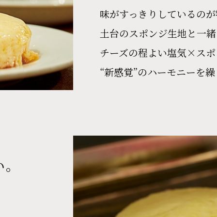
味がすっきりしているのが
土台のスポンジ生地と一緒
チーズの程よい塩気×スポ
“新感覚”のハーモニーを
い。
。